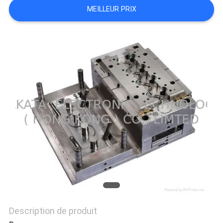
MEILLEUR PRIX
PLAN
DU
SITE
PRIVACY
POLICY
Description de produit