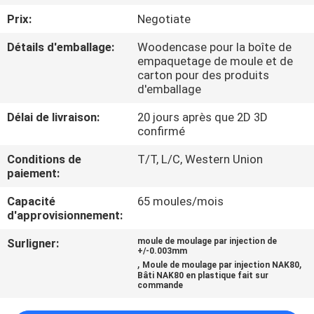
Prix:
Negotiate
CONTRÔLE
Détails d'emballage:
Woodencase pour la boîte de
DE
empaquetage de moule et de
carton pour des produits
QUALITÉ
d'emballage
Délai de livraison:
20 jours après que 2D 3D
CONTACTEZ-
confirmé
NOUS
Conditions de
T/T, L/C, Western Union
paiement:
NOUVELLES
Capacité
65 moules/mois
d'approvisionnement:
DEMANDEZ
Surligner:
moule de moulage par injection de
+/-0.003mm
UNE
,
,
Moule de moulage par injection NAK80
Bâti NAK80 en plastique fait sur
CITATION
commande