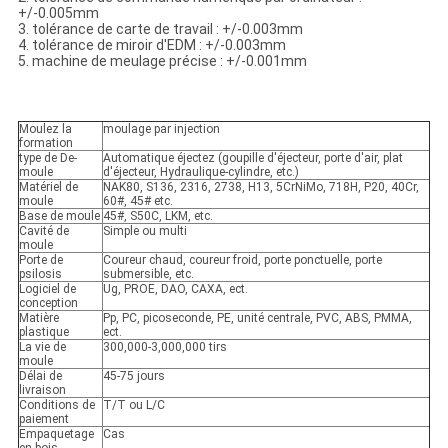
+/-0.005mm
3. tolérance de carte de travail : +/-0.003mm
4. tolérance de miroir d'EDM : +/-0.003mm
5. machine de meulage précise : +/-0.001mm
Moulez la
moulage par injection
formation
type de De-
Automatique éjectez (goupille d'éjecteur, porte d'air, plat
moule
d'éjecteur, Hydraulique-cylindre, etc.)
Matériel de
NAK80, S136, 2316, 2738, H13, 5CrNiMo, 718H, P20, 40Cr,
moule
60#, 45# etc.
Base de moule
45#, S50C, LKM, etc.
Cavité de
Simple ou multi
moule
Porte de
Coureur chaud, coureur froid, porte ponctuelle, porte
psilosis
submersible, etc.
Logiciel de
Ug, PROE, DAO, CAXA, ect.
conception
Matière
Pp, PC, picoseconde, PE, unité centrale, PVC, ABS, PMMA,
plastique
ect.
La vie de
300,000-3,000,000 tirs
moule
Délai de
45-75 jours
livraison
Conditions de
T/T ou L/C
paiement
Empaquetage
Cas