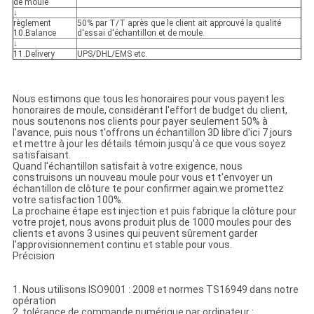
de moule
↓
règlement
50% par T/T après que le client ait approuvé la qualité
10.Balance
d'essai d'échantillon et de moule.
↓
11.Delivery
UPS/DHL/EMS etc.
Nous estimons que tous les honoraires pour vous payent les
honoraires de moule, considérant l'effort de budget du client,
nous soutenons nos clients pour payer seulement 50% à
l'avance, puis nous t'offrons un échantillon 3D libre d'ici 7 jours
et mettre à jour les détails témoin jusqu'à ce que vous soyez
satisfaisant.
Quand l'échantillon satisfait à votre exigence, nous
construisons un nouveau moule pour vous et t'envoyer un
échantillon de clôture te pour confirmer again.we promettez
votre satisfaction 100%.
La prochaine étape est injection et puis fabrique la clôture pour
votre projet, nous avons produit plus de 1000 moules pour des
clients et avons 3 usines qui peuvent sûrement garder
l'approvisionnement continu et stable pour vous.
Précision
1. Nous utilisons ISO9001 : 2008 et normes TS16949 dans notre
opération
2. tolérance de commande numérique par ordinateur :