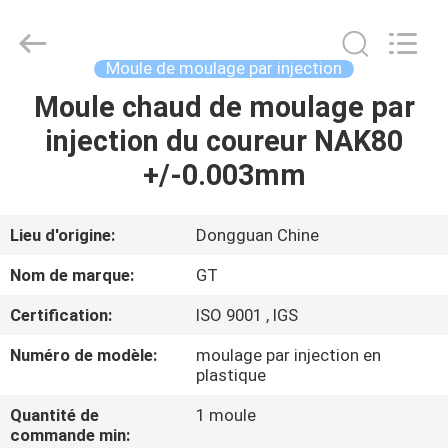
2025
TAKDA
PRECISE
MOULD
FACTORY.
Moule de moulage par injection
All
Rights
Moule chaud de moulage par
MAISON
Reserved.
injection du coureur NAK80
PRODUITS
+/-0.003mm
AU
Lieu d'origine:
Dongguan Chine
SUJET
Nom de marque:
GT
DE
Certification:
ISO 9001 , IGS
NOUS
Numéro de modèle:
moulage par injection en
plastique
VISITE
Quantité de
1 moule
D'USINE
commande min: