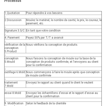
Processus
1.Quotation
Pour répondre à vos besoins
↓
2.Discussion
Moulez le matériel, le nombre de cavité, le prix, le coureur, le
paiement, etc.
↓
Signature 3.S/C
En tant que votre condition
↓
4. Paiement
Payez 50% par T/T a avancé
↓
vérification de la
Nous vérifions la conception de produits.
conception
5.Product
↓
conception
Nous faisons la conception de moule sur la base de la
5.Mould
conception de produits confirmée, et l'envoyons au client
pour la confirmation.
↓
outillage 6.Mold
Nous commençons à faire le moule après que conception
de moule confirmée
↓
traitement
Envoyez le rapport au client quand le client le veulent
7.Mold
↓
essai 8.Mold
Envoyez les échantillons d'essai et le rapport d'essai au
client pour la confirmation
↓
9. Modification
Selon le feedback de la clientèle