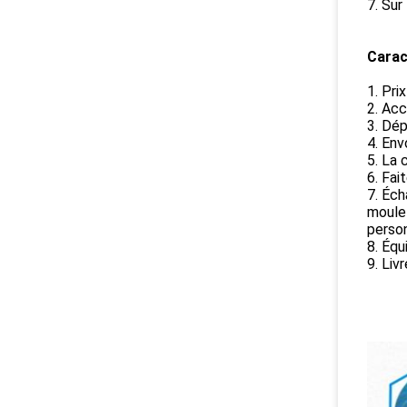
7. Sur
Carac
1. Pri
2. Acc
3. Dép
4. Env
5. La 
6. Fai
7. Éch
moule
perso
8. Équ
9. Liv