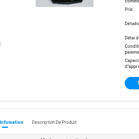
comma
Prix:
Détail
Délai d
Condit
paieme
Capaci
d'appr
 Infomation
Description De Produit