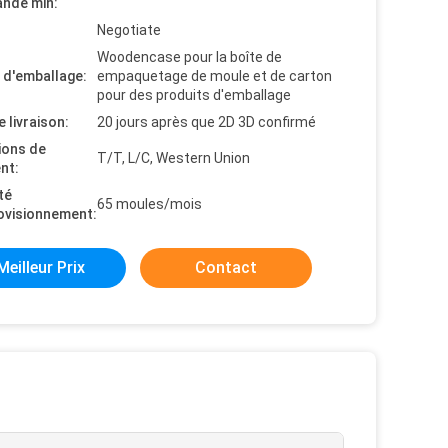
nde min:
Negotiate
Woodencase pour la boîte de
s d'emballage:
empaquetage de moule et de carton
pour des produits d'emballage
e livraison:
20 jours après que 2D 3D confirmé
ions de
T/T, L/C, Western Union
nt:
té
65 moules/mois
ovisionnement:
Meilleur Prix
Contact