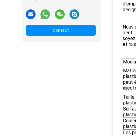
d'empi
design
Nous p
Contact
peut
soyez 
et rai
Moulag
Matiè
plasti
peut 
inject
Taille
plast
Surfa
plast
Coule
plast
Les p