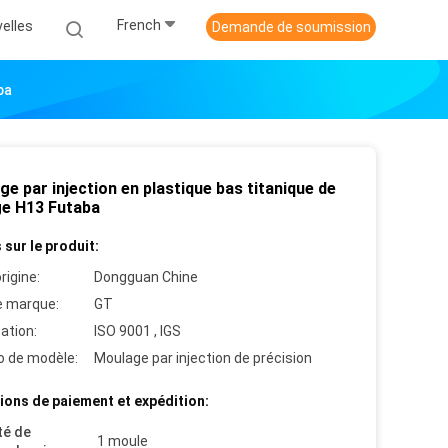
French
elles
Demande de soumission
ba
e par injection en plastique bas titanique de
age H13 Futaba
 sur le produit:
rigine:
Dongguan Chine
 marque:
GT
cation:
ISO 9001 , IGS
 de modèle:
Moulage par injection de précision
ions de paiement et expédition:
té de
1 moule