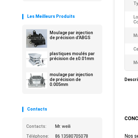
Ty
Les Meilleurs Produits
Lo
Co
Moulage par injection
Ma
de précision d'ABGS
Ca
plastiques moulés par
précision de ±0.01mm
Me
moulage par injection
de précision de
Descri
0.005mm
Contacts
CONC
Contacts:
Mr. weili
Nos se
Téléphone:
86 13580705078