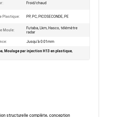
r:
Froid/chaud
e Plastique:
PP, PC, PICOSECONDE, PE
Futaba, Lkm, Hasco, télémètre
e Moule:
radar
nce:
Jusqu'à 0.01mm
ba
,
Moulage par injection H13 en plastique
,
tion structurelle complète, conception