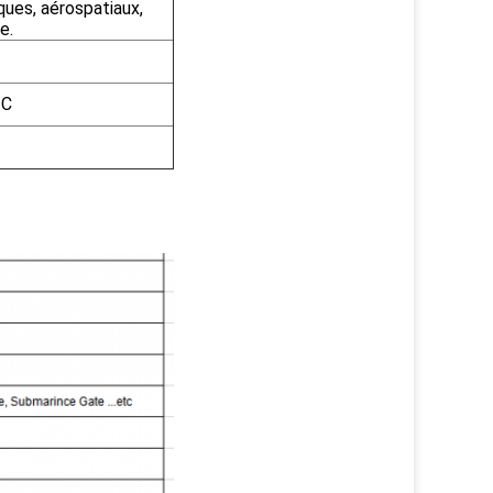
ques, aérospatiaux,
e.
.C