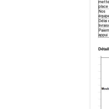
mette
place
Nos
équip
Délai 
livrai
Paiem
appui
Détai