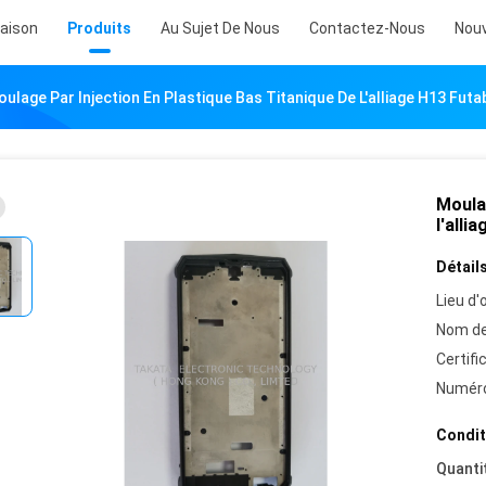
aison
Produits
Au Sujet De Nous
Contactez-Nous
Nouv
ulage Par Injection En Plastique Bas Titanique De L'alliage H13 Futa
Moulag
l'alli
Détails
Lieu d'o
Nom de
Certifi
Numéro
Condit
Quanti