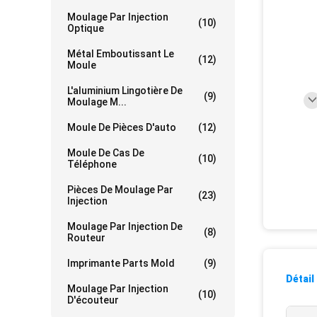
Moulage Par Injection
(10)
Optique
Métal Emboutissant Le
(12)
Moule
L'aluminium Lingotière De
(9)
Moulage M...
Moule De Pièces D'auto
(12)
Moule De Cas De
(10)
Téléphone
Pièces De Moulage Par
(23)
Injection
Moulage Par Injection De
(8)
Routeur
Imprimante Parts Mold
(9)
Détail
Moulage Par Injection
(10)
D'écouteur