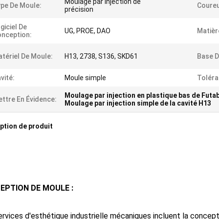
Moulage par injection de
pe De Moule:
Coureu
précision
giciel De
UG, PROE, DAO
Matièr
nception:
tériel De Moule:
H13, 2738, S136, SKD61
Base D
vité:
Moule simple
Toléra
Moulage par injection en plastique bas de Futa
ttre En Évidence:
Moulage par injection simple de la cavité H13
ption de produit
EPTION DE MOULE :
rvices d'esthétique industrielle mécaniques incluent la concep