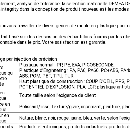
lement, analyse de tolérance, la sélection matérielle DFMEA DF
.integrity dans la conception de produit nouveau est les modes 
ouvons travailler de divers genres de moule en plastique pour ch
fait basé sur des dessins ou des échantillons fournis par les cli
sonnable dans le prix. Votre satisfaction est garantie.
e par injection de précision
Plastique normal : PP, PE, EVA, PICOSECONDE ;
re
Plastique d'Enginnering : PA, PA6, PA66, PC+ABS, PA4
que qui
ABS, POM, PBT, TPU, TUR
être
Haut plastique de construction : COUP D'OEIL, PPS, P
ée
POTENTIEL D'EXPLOSION, PLA, LCP, plastique antista
 en
Toute taille selon l'exigence de client
ique
ce en
Polissant/lisse, texture/givré, imprimant, peinture, pla
ique
ur en
Nature, blanc, noir, rouge, jaune, bleu, verte, selon l'ex
ique
roduits
Produits électroniques, produits industriels, produits 