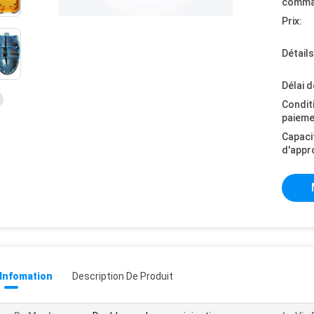
comma
Prix:
Détail
Délai d
Condit
paieme
Capaci
d'appr
 Infomation
Description De Produit