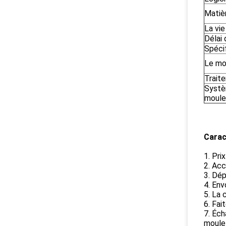
Matiè
La vi
Délai 
Spéci
Le mo
Trait
Systè
moule
Carac
1. Pri
2. Acc
3. Dép
4. Env
5. La 
6. Fai
7. Éch
moule