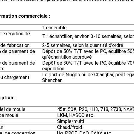
ormation commerciale :
1 ensemble
d'exécution de
T1 échantillon, environ 3-10 semaines, selo
de fabrication
2-5 semaines, selon la quantité d'ordre
 de paiement de
Dépôt de 50% T/T avec le PO, équilibre 5
qu'échantillon approuvé
 de paiement de
Dépôt de 30% T/T avec le PO, équilibre 7
its
expédition
Le port de Ningbo ou de Changhaï, peut ég
du chargement
Shenzhen
iption :
iel de moule
45#, 50#, P20, H13, 718, 2738, NAK
de moule
LKM, HASCO etc.
é
Simple/multi
ur
Chaud/froid
iel de conception
Ug, PROE, DAO, CAXA etc.