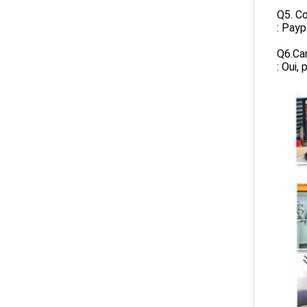
Q5. Co
: Payp
Q6.Can
: Oui,