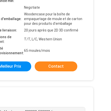
nde min:
Negotiate
Woodencase pour la boîte de
s d'emballage:
empaquetage de moule et de carton
pour des produits d'emballage
e livraison:
20 jours après que 2D 3D confirmé
ions de
T/T, L/C, Western Union
nt:
té
65 moules/mois
ovisionnement:
Meilleur Prix
Contact