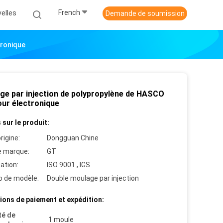
French
elles
Demande de soumission
tronique
ge par injection de polypropylène de HASCO
our électronique
 sur le produit:
rigine:
Dongguan Chine
 marque:
GT
cation:
ISO 9001 , IGS
 de modèle:
Double moulage par injection
ions de paiement et expédition:
té de
1 moule