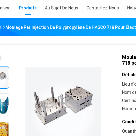
aison
Produits
Au Sujet De Nous
Contactez-Nous
Nouv
s
Moulage Par Injection De Polypropylène De HASCO 718 Pour Élec
Moula
718 p
Détails
Lieu d'o
Nom de
Certifi
Numéro
Condit
Quanti