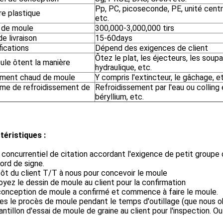
Pp, PC, picoseconde, PE, unité cen
re plastique
etc.
e de moule
300,000-3,000,000 tirs
de livraison
15-60days
fications
Dépend des exigences de client
Ôtez le plat, les éjecteurs, les soupa
ule ôtent la manière
hydraulique, etc.
ement chaud de moule
Y compris l'extincteur, le gâchage, e
me de refroidissement de
Refroidissement par l'eau ou colling
béryllium, etc.
téristiques :
x concurrentiel de citation accordant l'exigence de petit groupe 
ord de signe.
ôt du client T/T à nous pour concevoir le moule
oyez le dessin de moule au client pour la confirmation
conception de moule a confirmé et commence à faire le moule.
tes le procès de moule pendant le temps d'outillage (que nous o
antillon d'essai de moule de graine au client pour l'inspection. Ou