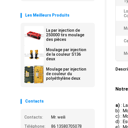
Ty
Lo
Les Meilleurs Produits
Co
Ma
La par injection de
250000 tirs moulage
des pièces
Ca
Moulage par injection
Me
de la couleur S136
deux
Moulage par injection
Descri
de couleur du
polyéthylène deux
Notre
Contacts
a)
: L
b) : M
c) : M
Contacts:
Mr. weili
d) : E
Téléphone:
86 13580705078
e) : M