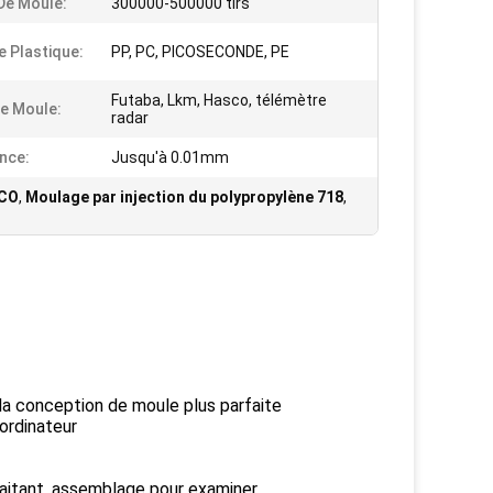
 De Moule:
300000-500000 tirs
e Plastique:
PP, PC, PICOSECONDE, PE
Futaba, Lkm, Hasco, télémètre
e Moule:
radar
nce:
Jusqu'à 0.01mm
SCO
,
Moulage par injection du polypropylène 718
,
 la conception de moule plus parfaite
ordinateur
 traitant, assemblage pour examiner.