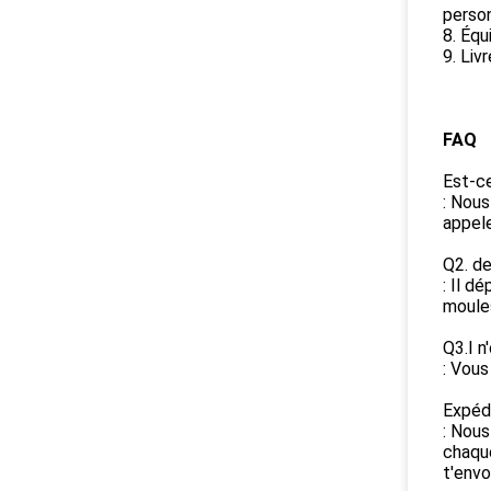
perso
8. Équ
9. Liv
FAQ
Est-ce
: Nous
appele
Q2. de
: Il d
moules
Q3.I n
: Vous
Expédi
: Nous
chaque
t'envo