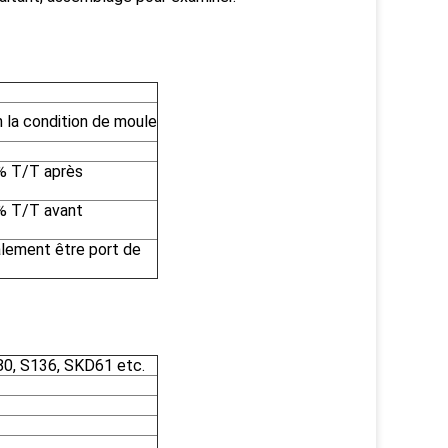
n la condition de moule
0% T/T après
0% T/T avant
alement être port de
80, S136, SKD61 etc.