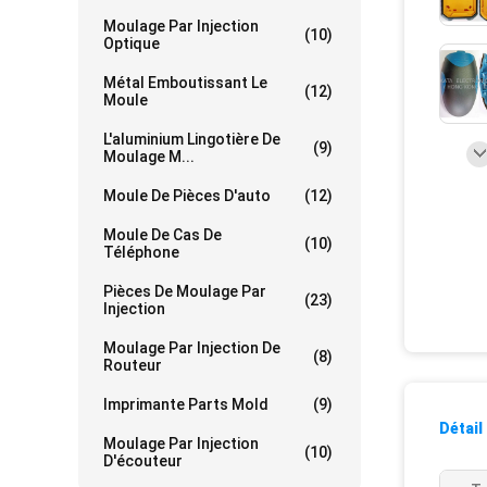
Moulage Par Injection
(10)
Optique
Métal Emboutissant Le
(12)
Moule
L'aluminium Lingotière De
(9)
Moulage M...
Moule De Pièces D'auto
(12)
Moule De Cas De
(10)
Téléphone
Pièces De Moulage Par
(23)
Injection
Moulage Par Injection De
(8)
Routeur
Imprimante Parts Mold
(9)
Détail
Moulage Par Injection
(10)
D'écouteur