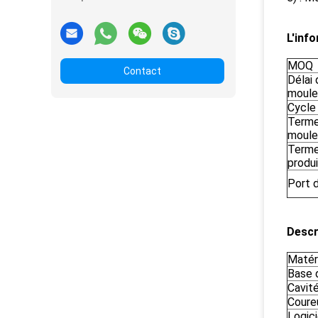
L'inf
MOQ
Contact
Délai 
moule
Cycle 
Terme
moule
Terme
produ
Port 
Descr
Matér
Base 
Cavit
Coure
Logic