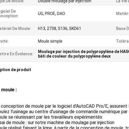
pe De Moule:
Double moulage par injection
La Vie
giciel De
UG, PROE, DAO
Matièr
nception:
tériel De Moule:
H13, 2738, S136, SKD61
Base D
vité:
Moule simple
Toléra
Moulage par injection de polypropylène de HA
ttre En Évidence:
bâti de couleur du polypropylène deux
ption de produit
 moule :
a conception de moule par le logiciel d'AutoCAD Pro/E, assurent
oulez l'usinage au centre d'usinage de commande numérique par 
oule se réunissant par les travailleurs expérimentés
ssai de moule : sur notre machine de moulage par injection
oule réalisé faisant la ligne, à partir de la conception de moule,