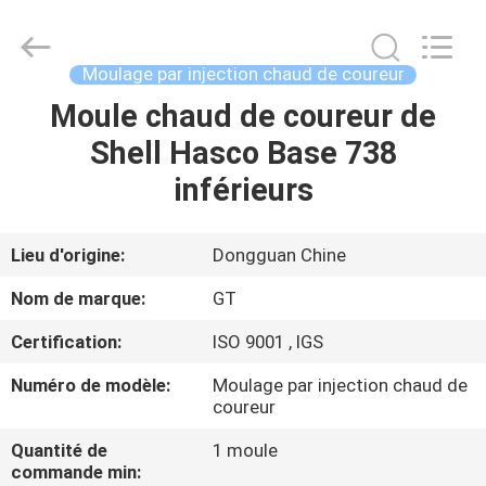
2025
TAKDA
PRECISE
MOULD
FACTORY.
Moulage par injection chaud de coureur
All
Rights
Moule chaud de coureur de
MAISON
Reserved.
Shell Hasco Base 738
PRODUITS
inférieurs
AU
Lieu d'origine:
Dongguan Chine
SUJET
Nom de marque:
GT
DE
Certification:
ISO 9001 , IGS
NOUS
Numéro de modèle:
Moulage par injection chaud de
coureur
VISITE
Quantité de
1 moule
D'USINE
commande min: