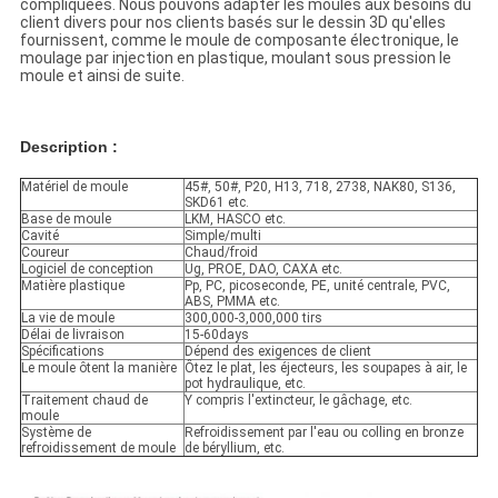
compliquées. Nous pouvons adapter les moules aux besoins du
client divers pour nos clients basés sur le dessin 3D qu'elles
fournissent, comme le moule de composante électronique, le
moulage par injection en plastique, moulant sous pression le
moule et ainsi de suite.
Description :
Matériel de moule
45#, 50#, P20, H13, 718, 2738, NAK80, S136,
SKD61 etc.
Base de moule
LKM, HASCO etc.
Cavité
Simple/multi
Coureur
Chaud/froid
Logiciel de conception
Ug, PROE, DAO, CAXA etc.
Matière plastique
Pp, PC, picoseconde, PE, unité centrale, PVC,
ABS, PMMA etc.
La vie de moule
300,000-3,000,000 tirs
Délai de livraison
15-60days
Spécifications
Dépend des exigences de client
Le moule ôtent la manière
Ôtez le plat, les éjecteurs, les soupapes à air, le
pot hydraulique, etc.
Traitement chaud de
Y compris l'extincteur, le gâchage, etc.
moule
Système de
Refroidissement par l'eau ou colling en bronze
refroidissement de moule
de béryllium, etc.