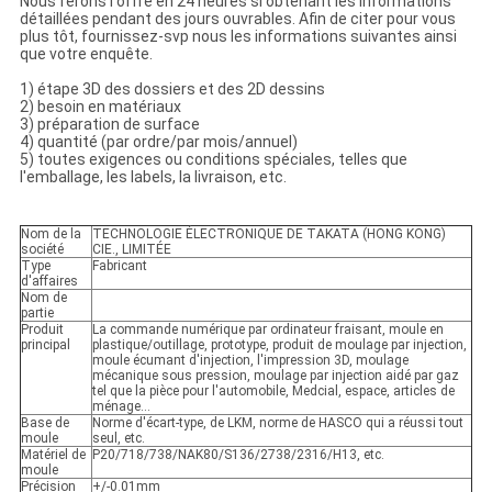
Nous ferons l'offre en 24 heures si obtenant les informations
détaillées pendant des jours ouvrables. Afin de citer pour vous
plus tôt, fournissez-svp nous les informations suivantes ainsi
que votre enquête.
1) étape 3D des dossiers et des 2D dessins
2) besoin en matériaux
3) préparation de surface
4) quantité (par ordre/par mois/annuel)
5) toutes exigences ou conditions spéciales, telles que
l'emballage, les labels, la livraison, etc.
Nom de la
TECHNOLOGIE ÉLECTRONIQUE DE TAKATA (HONG KONG)
société
CIE., LIMITÉE
Type
Fabricant
d'affaires
Nom de
partie
Produit
La commande numérique par ordinateur fraisant, moule en
principal
plastique/outillage, prototype, produit de moulage par injection,
moule écumant d'injection, l'impression 3D, moulage
mécanique sous pression, moulage par injection aidé par gaz
tel que la pièce pour l'automobile, Medcial, espace, articles de
ménage…
Base de
Norme d'écart-type, de LKM, norme de HASCO qui a réussi tout
moule
seul, etc.
Matériel de
P20/718/738/NAK80/S136/2738/2316/H13, etc.
moule
Précision
+/-0.01mm