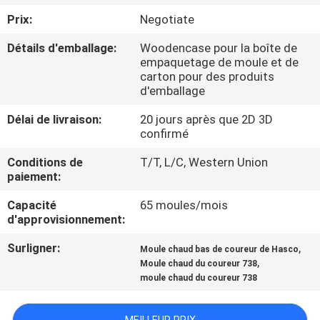
Prix:
Negotiate
CONTRÔLE
Détails d'emballage:
Woodencase pour la boîte de
DE
empaquetage de moule et de
carton pour des produits
QUALITÉ
d'emballage
Délai de livraison:
20 jours après que 2D 3D
CONTACTEZ-
confirmé
NOUS
Conditions de
T/T, L/C, Western Union
paiement:
NOUVELLES
Capacité
65 moules/mois
d'approvisionnement:
DEMANDEZ
Surligner:
,
Moule chaud bas de coureur de Hasco
,
UNE
Moule chaud du coureur 738
moule chaud du coureur 738
CITATION