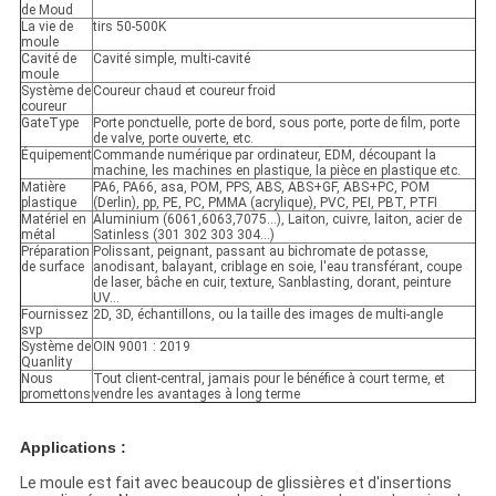
de Moud
La vie de
tirs 50-500K
moule
Cavité de
Cavité simple, multi-cavité
moule
Système de
Coureur chaud et coureur froid
coureur
GateType
Porte ponctuelle, porte de bord, sous porte, porte de film, porte
de valve, porte ouverte, etc.
Équipement
Commande numérique par ordinateur, EDM, découpant la
machine, les machines en plastique, la pièce en plastique etc.
Matière
PA6, PA66, asa, POM, PPS, ABS, ABS+GF, ABS+PC, POM
plastique
(Derlin), pp, PE, PC, PMMA (acrylique), PVC, PEI, PBT, PTFI
Matériel en
Aluminium (6061,6063,7075…), Laiton, cuivre, laiton, acier de
métal
Satinless (301 302 303 304…)
Préparation
Polissant, peignant, passant au bichromate de potasse,
de surface
anodisant, balayant, criblage en soie, l'eau transférant, coupe
de laser, bâche en cuir, texture, Sanblasting, dorant, peinture
UV…
Fournissez
2D, 3D, échantillons, ou la taille des images de multi-angle
svp
Système de
OIN 9001 : 2019
Quanlity
Nous
Tout client-central, jamais pour le bénéfice à court terme, et
promettons
vendre les avantages à long terme
Applications :
Le moule est fait avec beaucoup de glissières et d'insertions