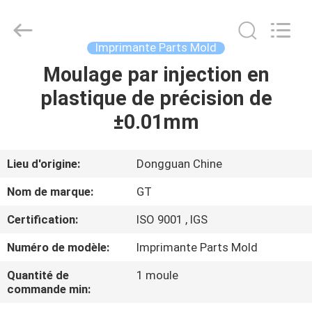
2025
TAKDA
PRECISE
MOULD
FACTORY.
Imprimante Parts Mold
All
Rights
Moulage par injection en
MAISON
Reserved.
plastique de précision de
PRODUITS
±0.01mm
AU
Lieu d'origine:
Dongguan Chine
SUJET
Nom de marque:
GT
DE
Certification:
ISO 9001 , IGS
NOUS
Numéro de modèle:
Imprimante Parts Mold
VISITE
Quantité de
1 moule
commande min:
D'USINE