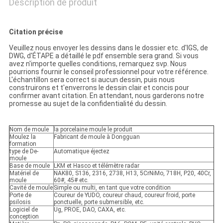
Description de produit
Citation précise
Veuillez nous envoyer les dessins dans le dossier etc. d'IGS, de
DWG, d'ÉTAPE a détaillé le pdf ensemble sera grand. Si vous
avez n'importe quelles conditions, remarquez svp. Nous
pourrions fournir le conseil professionnel pour votre référence.
L'échantillon sera correct si aucun dessin, puis nous
construirons et t'enverrons le dessin clair et concis pour
confirmer avant citation. En attendant, nous garderons notre
promesse au sujet de la confidentialité du dessin.
Nom de moule
la porcelaine moule le produit
Moulez la
Fabricant de moule à Dongguan
formation
type de De-
Automatique éjectez
moule
Base de moule
LKM et Hasco et télémètre radar
Matériel de
NAK80, S136, 2316, 2738, H13, 5CrNiMo, 718H, P20, 40Cr,
moule
60#, 45# etc.
Cavité de moule
Simple ou multi, en tant que votre condition
Porte de
Coureur de YUDO, coureur chaud, coureur froid, porte
psilosis
ponctuelle, porte submersible, etc.
Logiciel de
Ug, PROE, DAO, CAXA, etc.
conception