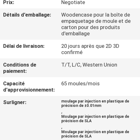
Prix:
Negotiate
CONTRÔLE
Détails d'emballage:
Woodencase pour la boîte de
empaquetage de moule et de
DE
carton pour des produits
d'emballage
QUALITÉ
Délai de livraison:
20 jours après que 2D 3D
confirmé
CONTACTEZ-
Conditions de
T/T, L/C, Western Union
NOUS
paiement:
Capacité
65 moules/mois
NOUVELLES
d'approvisionnement:
Surligner:
moulage par injection en plastique de
DEMANDEZ
précision de ±0.01mm
,
UNE
Moulage par injection en plastique de
précision de SLA
CITATION
,
Moulage par injection en plastique de
précision de SLA