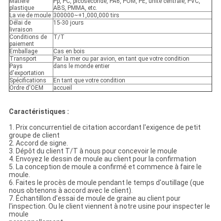
Matière
Pp, PC, picoseconde, PA6, POM, PE, unité centrale, PVC,
plastique
ABS, PMMA, etc.
La vie de moule
300000~+1,000,000 tirs
Délai de
15-30 jours
livraison
Conditions de
T/T
paiement
Emballage
Cas en bois
Transport
Par la mer ou par avion, en tant que votre condition
Pays
dans le monde entier
d'exportation
Spécifications
En tant que votre condition
Ordre d'OEM
accueil
Caractéristiques :
1. Prix concurrentiel de citation accordant l'exigence de petit
groupe de client
2. Accord de signe.
3. Dépôt du client T/T à nous pour concevoir le moule
4. Envoyez le dessin de moule au client pour la confirmation
5. La conception de moule a confirmé et commence à faire le
moule.
6. Faites le procès de moule pendant le temps d'outillage (que
nous obtenons à accord avec le client).
7. Échantillon d'essai de moule de graine au client pour
l'inspection. Ou le client viennent à notre usine pour inspecter le
moule